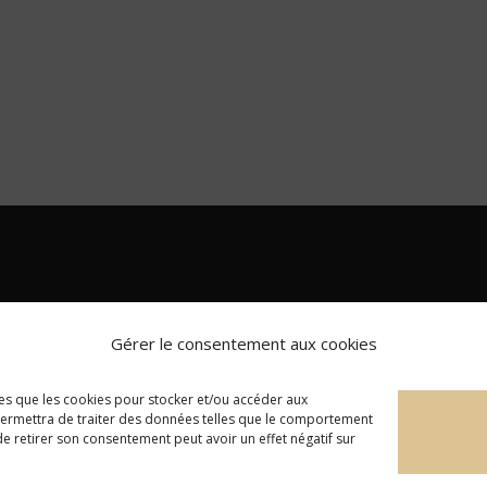
Gérer le consentement aux cookies
lles que les cookies pour stocker et/ou accéder aux
 permettra de traiter des données telles que le comportement
 de retirer son consentement peut avoir un effet négatif sur
English
Français
(
French
)