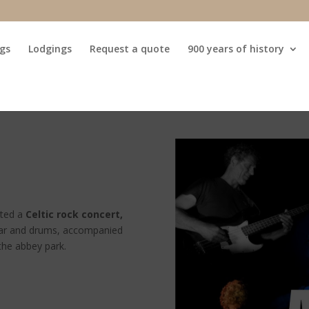
gs
Lodgings
Request a quote
900 years of history
sted a
Celtic rock concert,
guitar and drums, accompanied
the abbey park.