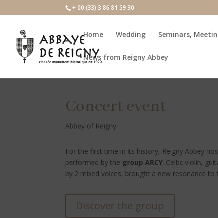
+ 00 (33) 3 86 81 59 30
Home
Wedding
Seminars, Meetin
News from Reigny Abbey
Concert event
Abbey of Reigny
For the first time in its history, Reigny Abbey ho
performed by the
group ARCY
. Celtic violin, 
by 2 mixed voices, brought a new resonance to 
Discover the group