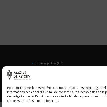
Cookie policy (EU)
Request a quote
Pour offrir les meilleures expériences, nous utilisons des technologies te
informations des appareils. Le fait de consentir à ces technologies nous
Abbaye de Reigny © Tous droits réservés - 2023
de navigation ou les ID uniques sur ce site. Le fait de ne pas consentir ou
certaines caractéristiques et fonctions.