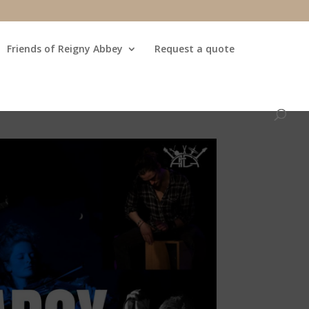
Friends of Reigny Abbey
Request a quote