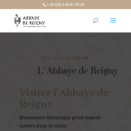
+ 00 (33) 3 86 81 59 30
VISITES - HISTOIRE
L’ Abbaye de Reigny
Visiter l’Abbaye de
Reigny
Monument historique privé habité
ouvert pour la visite