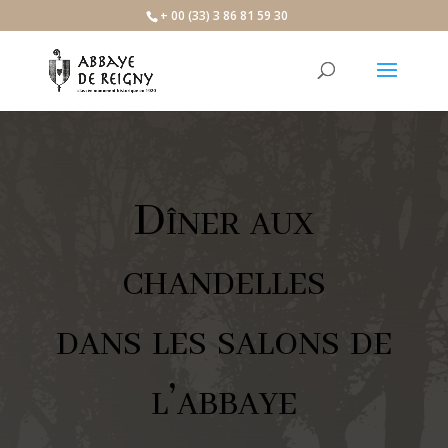
+ 00 (33) 3 86 81 59 30
Dîner aux
chandelles
dans les salons de
l’abbaye