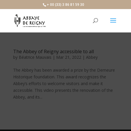
+ 00 (33) 3 86 81 59 30
The Abbey of Reigny accessible to all
by
Béatrice Mauvais
|
Mar 21, 2022
|
Abbey
The Abbey has been awarded a prize by the Demeure
Historique foundation. This award recognizes the
Abbey’s efforts to welcome visitors and make it
accessible. This video presents the renovation of the
Abbey, and its...