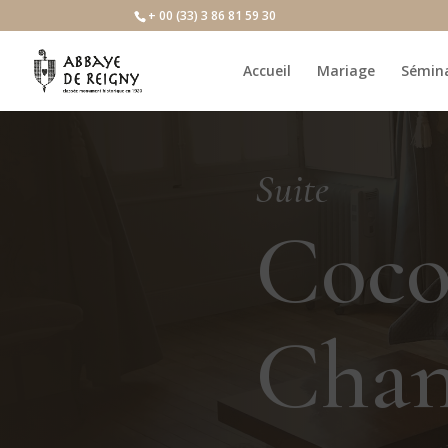
+ 00 (33) 3 86 81 59 30
Accueil
Mariage
Sémina
Suite
Coc
Chan