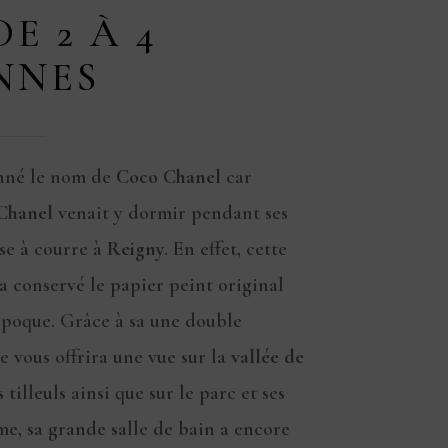
DE 2 À 4
NNES
nné le nom de
Coco Chanel
car
Chanel
venait y dormir pendant ses
se à courre à
Reigny
. En effet, cette
a conservé le papier peint original
époque. Grâce à sa une double
le vous offrira une vue sur la
vallée de
s tilleuls ainsi que sur le parc et ses
e, sa grande salle de bain a encore