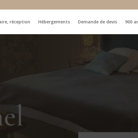
ire, réception
Hébergements
Demande de devis
900 an
o
el