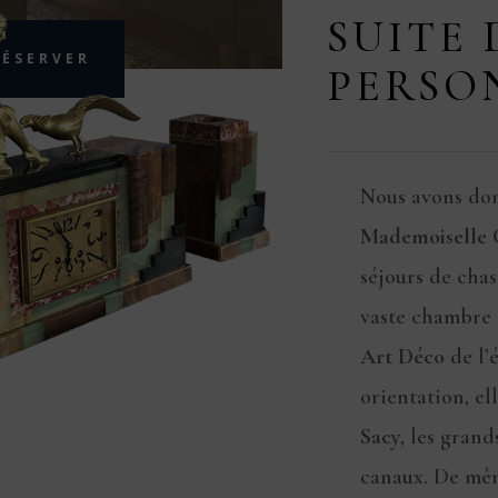
SUITE 
RÉSERVER
PERSO
Nous avons do
Mademoiselle 
séjours de chas
vaste chambre 
Art Déco
de l’
orientation, el
Sacy
, les grand
canaux. De mêm