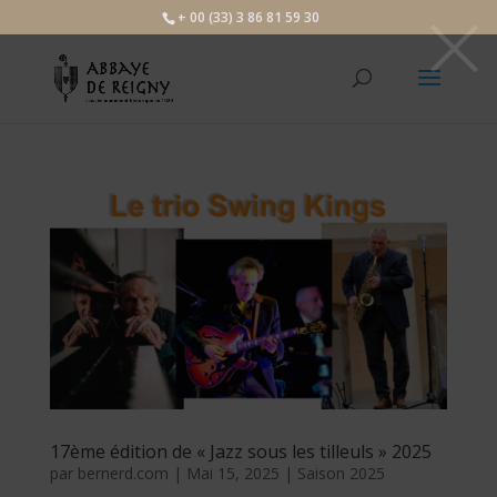
×
+ 00 (33) 3 86 81 59 30
17ème édition de « Jazz sous les tilleuls » 2025
par
bernerd.com
|
Mai 15, 2025
|
Saison 2025