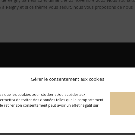
e de Reigny Samedi 22 et dimanche 23 novembre 2025 Nous souhait
 à Reigny et si ce thème vous séduit, nous vous proposons de nous
Gérer le consentement aux cookies
lles que les cookies pour stocker et/ou accéder aux
 permettra de traiter des données telles que le comportement
 de retirer son consentement peut avoir un effet négatif sur
English
(
Anglais
)
Français