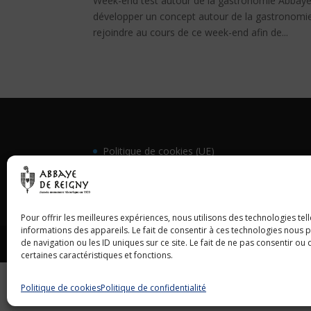
Week-end test autour de la gastronomie Abbay
développer un concept autour de la gastronomie
rejoindre au cours de ce week-end afin de...
Politique de cookies (UE)
Demande de devis
Pour offrir les meilleures expériences, nous utilisons des technologies te
informations des appareils. Le fait de consentir à ces technologies nous
de navigation ou les ID uniques sur ce site. Le fait de ne pas consentir ou
Abbaye de Reigny © Tous droits réservés - 2023
certaines caractéristiques et fonctions.
Politique de cookies
Politique de confidentialité