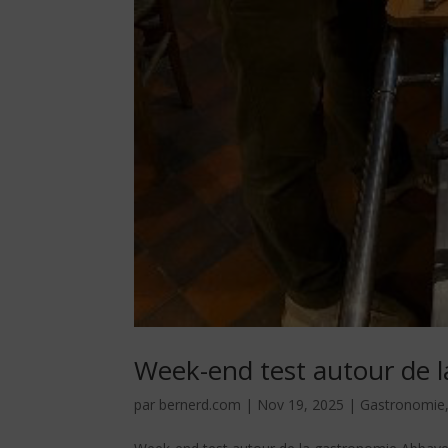
Week-end test autour de 
par
bernerd.com
|
Nov 19, 2025
|
Gastronomie